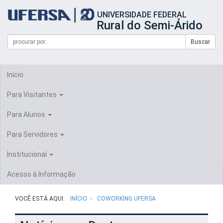
Início
UNIVERSIDADE FEDERAL
do
Rural do Semi-Árido
cabeçalho
do
Campo
Formulário
Buscar
portal
de
da
de
busca
UFERSA
Busca
Início
Para Visitantes
Para Alunos
Para Servidores
Institucional
Acesso à Informação
VOCÊ ESTÁ AQUI:
INÍCIO
COWORKING UFERSA